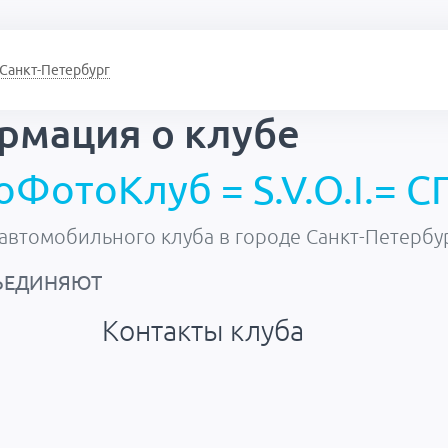
Санкт-Петербург
рмация о
клубе
оФотоКлуб = S.V.O.I.= C
автомобильного клуба в городе Санкт-Петербу
ЪЕДИНЯЮТ
Контакты клуба