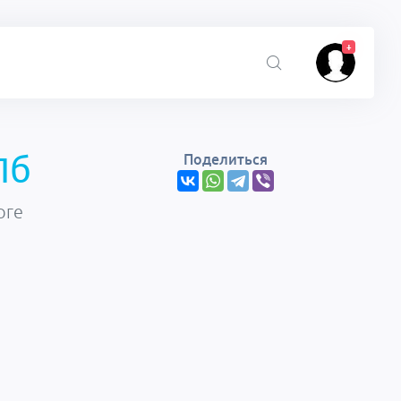
+
Пб
Поделиться
рге