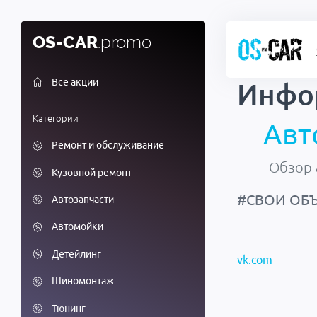
OS-CAR
.promo
Все акции
Инфо
Категории
Авт
Ремонт и обслуживание
Обзор 
Кузовной ремонт
#СВОИ ОБ
Автозапчасти
Автомойки
Детейлинг
vk.com
Шиномонтаж
Тюнинг