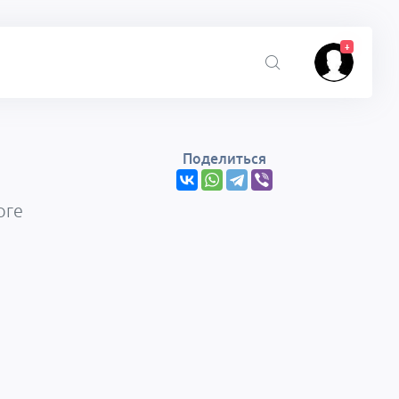
+
Поделиться
рге