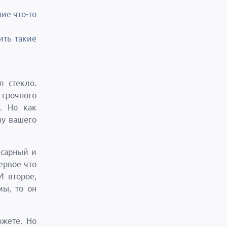
ие что-то
ить такие
л стекло.
срочного
. Но как
му вашего
есарный и
ервое что
И второе,
мы, то он
ожете. Но