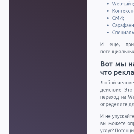
Web-сайт
Контекст
СМИ;
Сарафанн
Специаль
И еще, при
потенциальных
Вот мы н
что рекл
Любой челове
действие. Это
переход на We
определите дл
И не упускайт
вы можете опр
услуг? Потенц