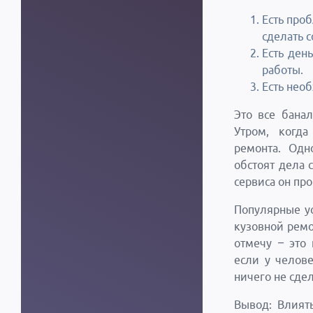
Есть про
сделать 
Есть ден
работы.
Есть необ
Это все банал
Утром, когда
ремонта. Одн
обстоят дела 
сервиса он пр
Популярные ус
кузовной ремо
отмечу – это 
если у челов
ничего не сдел
Вывод: Влият