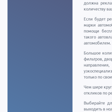
должна рекла
количеству ва
Если будет ре
марки автомо
помощи беспл
такого автов
автомобилем.
Большое коли
фильтров, дво
направления
узкоспециал
только по сво
Чем шире круг
откликов по р
Выбирайте дл
выходить в но