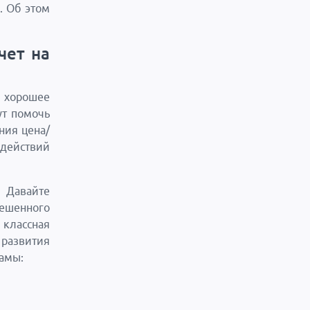
. Об этом
чет на
 хорошее
ут помочь
ния цена/
 действий
 Давайте
бешенного
 классная
 развития
ламы: