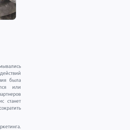
умывались
 действий
ния была
лся или
партнеров
ис станет
сократить
ркетинга.