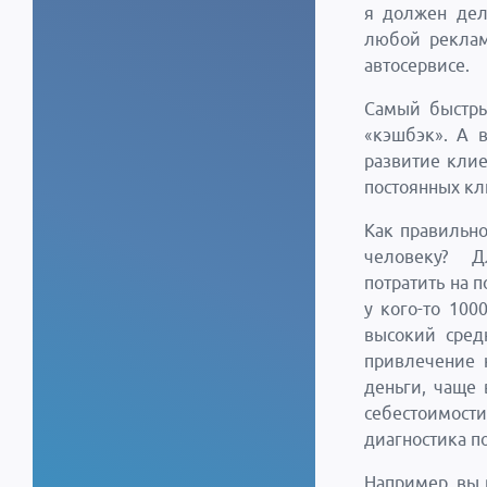
я должен дела
любой реклам
автосервисе.
Самый быстры
«кэшбэк». А 
развитие клие
постоянных кл
Как правильно
человеку? Д
потратить на 
у кого-то 100
высокий сред
привлечение 
деньги, чаще 
себестоимост
диагностика по
Например, вы 