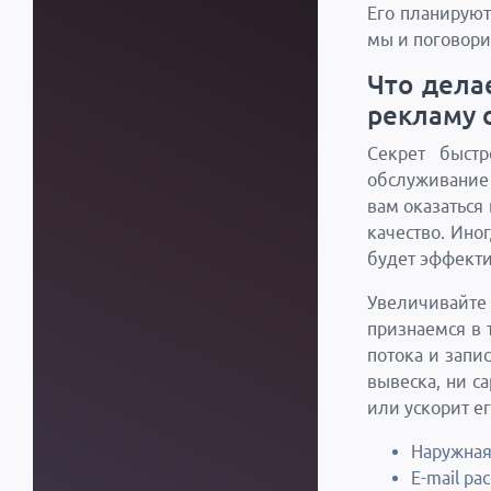
Его планируют
мы и поговори
Что дела
рекламу 
Секрет быст
обслуживание 
вам оказаться
качество. Ино
будет эффекти
Увеличивайт
признаемся в 
потока и запи
вывеска, ни с
или ускорит е
Наружная
E-mail ра