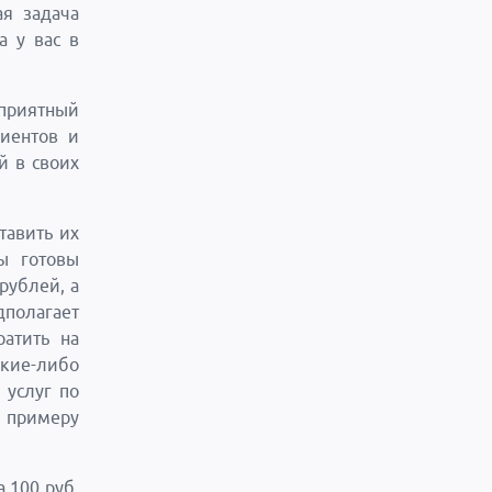
ая задача
а у вас в
 приятный
лиентов и
й в своих
тавить их
ы готовы
рублей, а
дполагает
ратить на
акие-либо
 услуг по
к примеру
 100 руб.