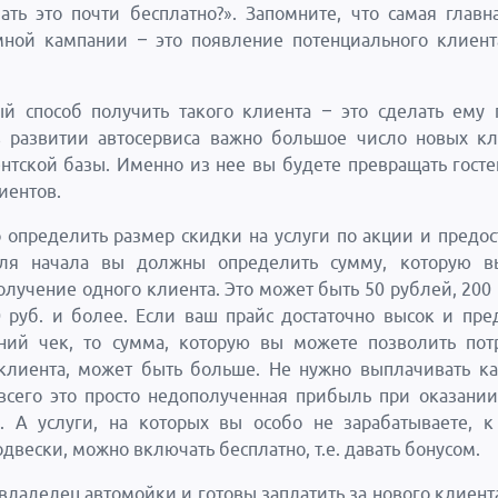
ть это почти бесплатно?». Запомните, что самая главн
ной кампании – это появление потенциального клиент
й способ получить такого клиента – это сделать ему
в развитии автосервиса важно большое число новых к
нтской базы. Именно из нее вы будете превращать госте
иентов.
 определить размер скидки на услуги по акции и предос
ля начала вы должны определить сумму, которую в
получение одного клиента. Это может быть 50 рублей, 200 
0 руб. и более. Если ваш прайс достаточно высок и пре
ний чек, то сумма, которую вы можете позволить пот
клиента, может быть больше. Не нужно выплачивать к
всего это просто недополученная прибыль при оказании
и. А услуги, на которых вы особо не зарабатываете, 
двески, можно включать бесплатно, т.е. давать бонусом.
владелец автомойки и готовы заплатить за нового клиента