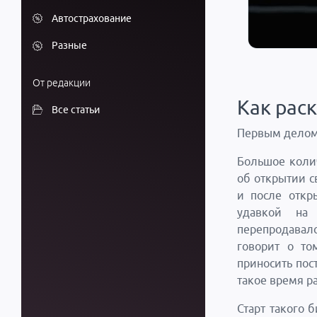
Автострахование
Разные
От редакции
Как раск
Все статьи
Первым делом 
Большое колич
об открытии с
и после откр
удавкой на
перепродавал
говорит о то
приносить пос
такое время р
Старт такого 