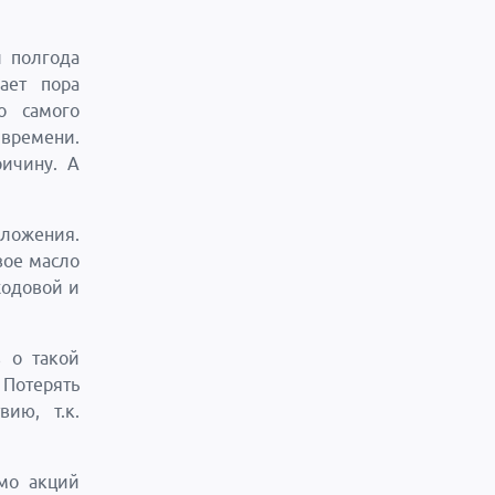
л полгода
ает пора
о самого
 времени.
ичину. А
дложения.
вое масло
ходовой и
в о такой
 Потерять
ию, т.к.
мо акций