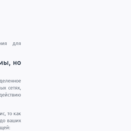
ния для
мы, но
еделенное
ых сетях,
 действию
с, то как
 до ваших
ещей: