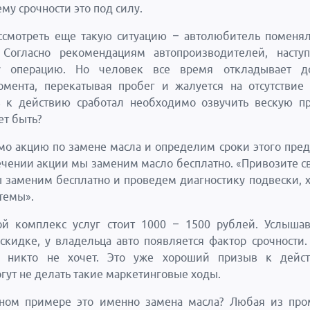
му срочности это под силу.
ссмотреть еще такую ситуацию – автолюбитель поменя
 Согласно рекомендациям автопроизводителей, наступ
ту операцию. Но человек все время откладывает д
омента, перекатывая пробег и жалуется на отсутствие
 к действию сработал необходимо озвучить вескую пр
ет быть?
о акцию по замене масла и определим сроки этого пре
ечении акции мы заменим масло бесплатно. «Привозите с
ы заменим бесплатно и проведем диагностику подвески, 
темы».
ой комплекс услуг стоит 1000 – 1500 рублей. Услыша
скидке, у владельца авто появляется фактор срочности.
 никто не хочет. Это уже хороший призыв к действ
гут не делать такие маркетинговые ходы.
ном примере это именно замена масла? Любая из про