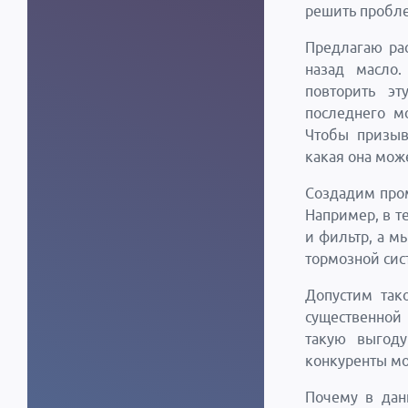
решить пробле
Предлагаю ра
назад масло.
повторить э
последнего м
Чтобы призыв
какая она мож
Создадим пром
Например, в т
и фильтр, а м
тормозной сис
Допустим так
существенной 
такую выгоду
конкуренты мо
Почему в дан