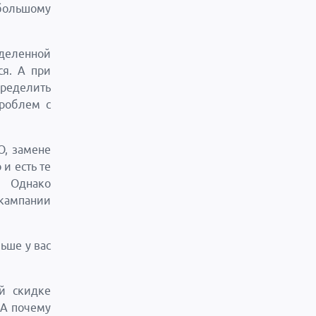
 большому
еделенной
ся. А при
ределить
проблем с
О, замене
и есть те
. Однако
кампании
ьше у вас
й скидке
«А почему